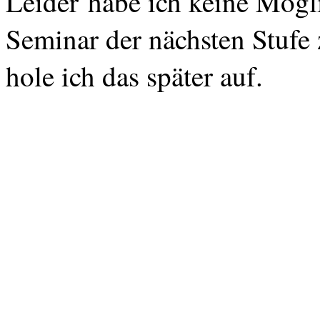
Leider
habe
ich
keine
Mögli
Seminar
der
nächsten
Stufe
hole
ich
das
später
auf
.