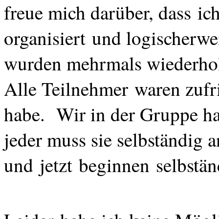
freue
mich
darüber
,
dass
ich
organisiert
und
logischerwe
wurden
mehrmals
wiederho
Alle
Teilnehmer
waren zufr
habe. Wir in der Gruppe 
jeder muss sie selbständig
u
nd
jetzt
beginnen
selbstän