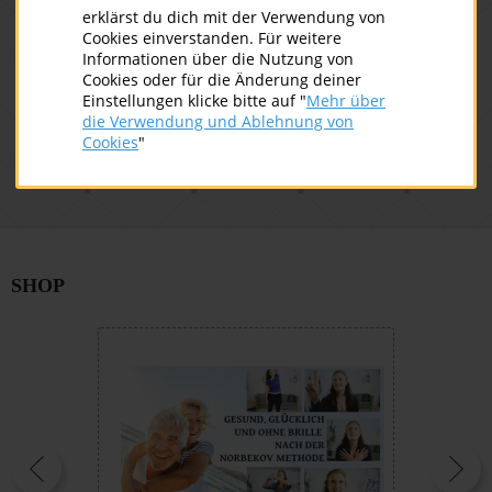
ich be
erklärst du dich mit der Verwendung von
1 gema
Cookies einverstanden. Für weitere
2024-09-18
Weiterlesen
Informationen über die Nutzung von
20
Cookies oder für die Änderung deiner
Einstellungen klicke bitte auf "
Mehr über
Feedback Augentraining nacvh der
die Verwendung und Ablehnung von
Norbekov Methode
Feedb
Cookies
"
SHOP