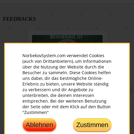
FEEDBACKS
NorbekovSystem.com verwendet Cookies
(auch von Drittanbietern), um Informationen
über die Nutzung der Website durch die
Besucher zu sammeln. Diese Cookies helfen
uns dabei, dir das bestmögliche Online-
Augentraining funktioniert!
Feedb
Erlebnis zu bieten, unsere Website ständig
Erfahrung von Karl Gamper
Webi
zu verbessern und dir Angebote zu
unterbreiten, die deinen Interessen
Karl Gamper, ein bekannter
Ich ha
entsprechen. Bei der weiteren Benutzung
österreichischer Autor und Visionär,
Mirsak
der Seite oder mit dem Klick auf den Button
hat mit der Norbekov Methode eine
gelese
"Zustimmen"
beeindruckende Reise zurück zu
Klient
klarer Sicht erlebt. In diesem Video
und ic
Ablehnen
Zustimmen
berichtet er über seine Erfahrung.
das ge
Liebli