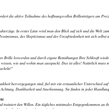
rdert die aktive Teilnahme des hoffnungsvollen Brillenträgers am Proze
akterzüge. In erster Linie wird man den Blick auf sich und die Welt z
Pessimismus, des Skeptizismus und der Unzufriedenheit mit sich selbst
hre Brille loswerden und durch eigene Bemühungen Ihre Sehkraft wieder
r wissen, wie und wohin man ausspuckt. Das ist alles! Natürlich muss
wackeln!"
ankheit hervorgegangen sind, fiel mir ein erstaunlicher Unterschied auf
er Achtung, Dankbarkeit und Anerkennung. Sie finden in jeder Handlun
en:
 trainiert den Willen. Ein tägliches minimales Entgegenkommen an ihn i