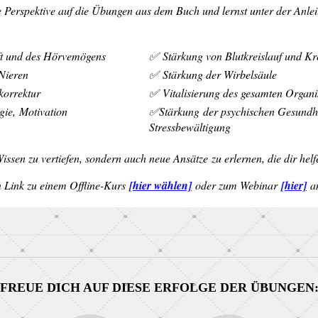
e Perspektive auf die Übungen aus dem Buch und lernst unter der Anleit
Zum Video
2025-02-21
ft und des Hörvemögens
✅ Stärkung von Blutkreislauf und Kr
Nieren
✅ Stärkung der Wirbelsäule
örprobe
korrektur
✅ Vitalisierung des gesamten Orga
ie, Motivation
✅Stärkung der psychischen Gesundh
Stressbewältigung
 Wissen zu vertiefen, sondern auch neue Ansätze zu erlernen, die dir hel
 Link zu einem Offline-Kurs
[hier wählen]
oder zum Webinar
[hier]
a
FREUE DICH AUF DIESE ERFOLGE DER ÜBUNGEN