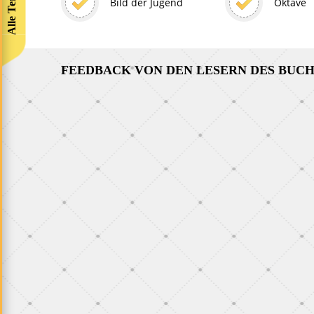
Alle Termine
Bild der Jugend
Oktave
FEEDBACK VON DEN LESERN DES BUC
Über die Norbekov M
Ich bin mit der Norbekov Meth
"Eselsweisheit" in Berührung 
geschenkt hat. Ich habe dieses 
von Anfang bis zum Ende studi
Teilnehmerin über die Norbekov Methode
Feedback Buch
„Ich habe alle drei Bücher von