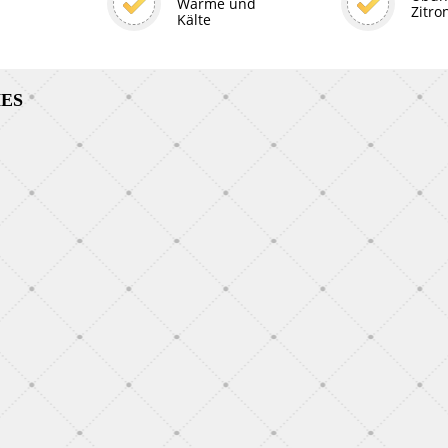
Wärme und
Zitro
Kälte
HES
ethode
2022-02-20
ode durch das Buch
gekommen, das mir Freude
Buch gefressen, ich habe es
ert, alle Übungen gemacht.
Weiterlesen
2025-02-21
 Professor Norbekov gelesen,