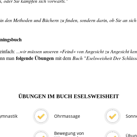
n, oder Sie kämpfen sich vorwärts."
n den Methoden und Büchern zu finden, sondern darin, ob Sie an sich a
iningsbuch
infach: ...
wir müssen unseren »Feind« von Angesicht zu Angesicht ken
folgende Übungen
kann man
mit dem
Buch
"
Eselsweisheit Der Schlüss
ÜBUNGEN IM BUCH ESELSWEISHEIT
ymnastik
Ohrmassage
Sonn
Bewegung von
Übun