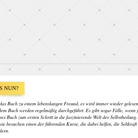
wie vor am besten gefällt.
en mindestens sieben mal
ngsam eine Ahnung von der
aben. Deshalb nehme ich es
e wohltuenden und
n Professor Norbekov
eine Gelegenheit aus, um dieses
Weiterlesen
h zu 100 % von dem System
Rezension. Eselsweisheit von Norbekov
Zum Video
S NUN?
2025-02-21
as Buch zu einem lebenslangen Freund, es wird immer wieder gelese
eserin des Buches
dem Buch werden regelmäßig durchgeführt. Es gibt sogar Fälle, wenn 
s Buch zum ersten Schritt in die faszinierende Welt der Selbstheilung. 
sie besuchen einen der führenden Kurse, die dabei helfen, die Sehkraft
örprobe Eselsweisheit
dern.