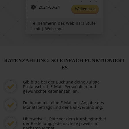
meinem Tempo vorwärts gehen darf.
2024-03-24
Diese Seminare müssen kombiniert
Weiterlesen
mit einem Urlaub und Wanderungen
großartig sein. Deshalb bitte ich um
Teilnehmerin des Webinars Stufe
Information, wenn ihr so etwas
1 mit J. Weiskopf
anbietet.
RATENZAHLUNG: SO EINFACH FUNKTIONIERT
ES
Gib bitte bei der Buchung deine gültige
Postanschrift, E-Mail, Personalien und
gewünschte Ratenanzahl an.
Du bekommst eine E-Mail mit Angabe des
Monatsbetrags und der Bankverbindung.
Überweise 1. Rate vor dem Kursbeginn/bei
der Bestellung, jede nächste jeweils im
nächsten Monat.