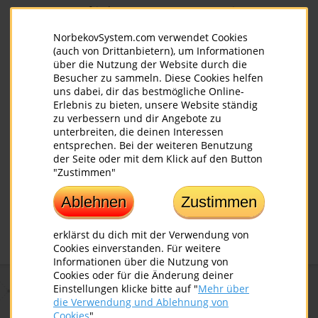
zufriedene
Präsenzseminare,
Seminarteilnehmer
Webinare oder
NorbekovSystem.com verwendet Cookies
Aufzeichnungen
(auch von Drittanbietern), um Informationen
(für lebenslange
über die Nutzung der Website durch die
Nutzung)
Besucher zu sammeln. Diese Cookies helfen
uns dabei, dir das bestmögliche Online-
Erlebnis zu bieten, unsere Website ständig
zu verbessern und dir Angebote zu
unterbreiten, die deinen Interessen
entsprechen. Bei der weiteren Benutzung
der Seite oder mit dem Klick auf den Button
"Zustimmen"
Beratung vor,
freundliches und
Ablehnen
Zustimmen
während und
hilfsbereites
nach dem
Team
Training
erklärst du dich mit der Verwendung von
Cookies einverstanden. Für weitere
Informationen über die Nutzung von
Cookies oder für die Änderung deiner
Einstellungen klicke bitte auf "
Mehr über
FEEDBACKS VON TEILNEHMERN
die Verwendung und Ablehnung von
Cookies
"