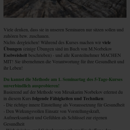
Viele denken, dass sie in unseren Seminaren nur sitzen sollen und
zuhören bzw. zuschauen.
M
viele
Nichts
dergleichen
! Während des Kurses machen wir
W
Übungen
(einige Übungen sind im Buch von M.Norbekov
-
Eselweisheit
beschrieben) - und alle Kursteilnehmer MACHEN
s
MIT! Sie übernehmen die Verantwortung für ihre Gesundheit und
-
ihr Leben!
e
-
Du kannst die Methode am 1. Seminartag des 5-Tage-Kurses
i
unverbindlich ausprobieren!
P
Basierend auf der Methode von Mirsakarim Norbekov erlernst du
T
folgende Fähigkeiten und Techniken
in diesem Kurs
:
-
- Die richtige innere Einstellung als Voraussetzung für Gesundheit
-
- Den Wirkungsvollen Einsatz von Vorstellungskraft,
-
Aufmerksamkeit und Gefühlen als Schlüssel zur eigenen
-
Gesundheit
-