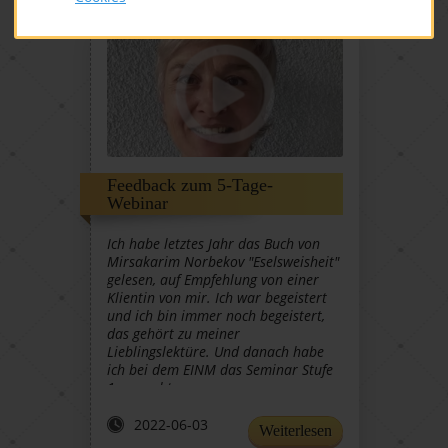
Feedback zum 5-Tage-
Webinar
Ich habe letztes Jahr das Buch von
Mirsakarim Norbekov "Eselsweisheit"
gelesen, auf Empfehlung von einer
Klientin von mir. Ich war begeistert
und ich bin immer noch begeistert,
das gehört zu meiner
Lieblingslektüre. Und danach habe
ich bei dem EINM das Seminar Stufe
1 gemacht.
2022-06-03
Weiterlesen