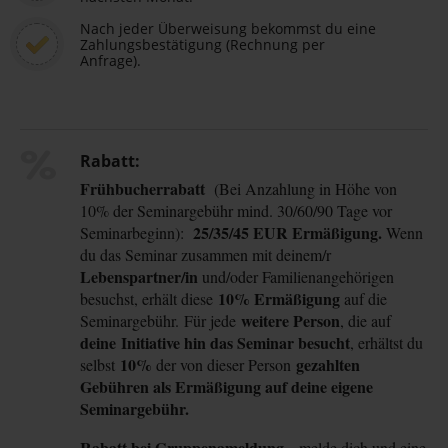
Nach jeder Überweisung bekommst du eine
Zahlungsbestätigung (Rechnung per
Anfrage).
Rabatt:
Frühbucherrabatt
(Bei Anzahlung in Höhe von
10% der Seminargebühr mind. 30/60/90 Tage vor
25
/
35
/
45
EUR
Ermäßigung.
Seminarbeginn):
Wenn
du das Seminar zusammen mit deinem/r
Lebenspartner/in
und/oder Familienangehörigen
10% Ermäßigun
g
besuchst, erhält diese
auf die
weitere Person
Seminargebühr.
Für jede
, die auf
deine
Initiative hin das Seminar besucht
, erhältst du
10%
gezahlten
selbst
der von dieser Person
Gebühren als Ermäßigung auf deine
eigene
Seminargebühr.
Rabatt bei Gruppenameldung -
melde dich und eine