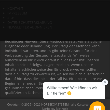
KONTAKT
IMPRESSUM
AGB
DATENSCHUTZERKLÄRUNG
NEWSLETTER ABONNIEREN
Rechtlicher Hinweis: Diese Methode ersetzt keine ärztliche
Diagnose oder Behandlung. Der Erfolg der Methode kann
individuell variieren, und es gibt keine Garantie für eine
Verbesserung des Gesundheitszustands. Wir weisen
außerdem ausdrücklich darauf hin, dass wir mit unseren
Inhalten keine Erfolgszusagen machen. Wenn unsere
Inhalte fälschlicherweise den Eindruck erwecken sollten,
dass ein Erfolg zu erwarten ist, weisen wir dich ausdrücklich
darauf hin, dass dies nicht der Fall ist. Bitte konsultiere vor
Beginn einer neuen Behandlungsmethode oder bei
gesundheitlichen Problemen immer einen Arzt oder
qualifizierten Fachmann.
Copyright © 2005 - 2026 NORBEKOV SYSTEM - alle Kursarten nach der
Norbekov Methode