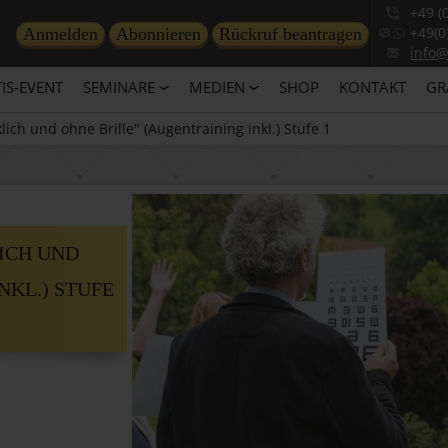
+49 (
+49(0
Anmelden
Abonnieren
Rückruf beantragen
info
IS-EVENT
SEMINARE
MEDIEN
SHOP
KONTAKT
GR
lich und ohne Brille" (Augentraining inkl.) Stufe 1
ICH UND
NKL.) STUFE