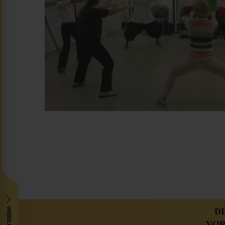
D
VOR