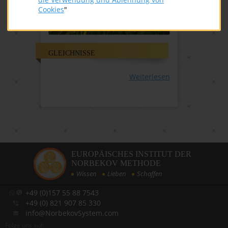
Cookies
"
GLEICHNISSE
Weiterlesen
EUROPÄISCHES INSTITUT DER
NORBEKOV METHODE
Wissen
Lieben
Schaffen
+49 (0)157 55 88 7543
+49 (0) 821 907 85 330
info@NorbekovSystem.com
Folge uns auf: