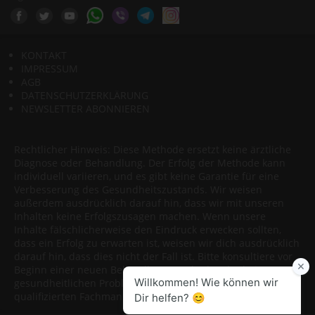
KONTAKT
IMPRESSUM
AGB
DATENSCHUTZERKLÄRUNG
NEWSLETTER ABONNIEREN
Rechtlicher Hinweis: Diese Methode ersetzt keine ärztliche
Diagnose oder Behandlung. Der Erfolg der Methode kann
individuell variieren, und es gibt keine Garantie für eine
Verbesserung des Gesundheitszustands. Wir weisen
außerdem ausdrücklich darauf hin, dass wir mit unseren
Inhalten keine Erfolgszusagen machen. Wenn unsere
Inhalte fälschlicherweise den Eindruck erwecken sollten,
dass ein Erfolg zu erwarten ist, weisen wir dich ausdrücklich
darauf hin, dass dies nicht der Fall ist. Bitte konsultiere vor
Beginn einer neuen Behandlungsmethode oder bei
gesundheitlichen Problemen immer einen Arzt oder
qualifizierten Fachmann.