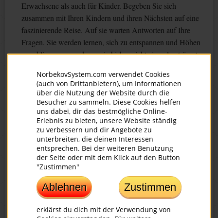
Erwachsene als auch für Kinder. Begeben Sie sich
zusammen mit Ihren Kindern und ihren Nächsten auf eine
faszinierende Reise. Auf sie warten Antworten auf Ihre
Fragen. Sie werden lernen, sich zu entspannen und Höhen
zu erklimmen, von denen sie bisher nicht einmal geträumt
haben. Sie werden lernen, ihrem vollkommenen Körper
NorbekovSystem.com verwendet Cookies
zuzuhören und werden zweifellos erkennen, das alles in
(auch von Drittanbietern), um Informationen
Ihren Händen liegt.
über die Nutzung der Website durch die
Besucher zu sammeln. Diese Cookies helfen
Alle Techniken, die in diesem Kurs verwendet werden,
uns dabei, dir das bestmögliche Online-
Erlebnis zu bieten, unsere Website ständig
waren jahrhundertelang nur einem engen Kreis zugänglich.
zu verbessern und dir Angebote zu
Der wichtigste Aspekt, auf den die speziellen Übungen
unterbreiten, die deinen Interessen
ausgerichtet sind, ist die Entwicklung der Harmonie und der
entsprechen. Bei der weiteren Benutzung
der Seite oder mit dem Klick auf den Button
übersinnlichen Wahrnehmung des Menschen. Fernöstliche
"Zustimmen"
Meister haben durch diese Übungen nicht nur die Ereignisse
ihres eigenen Lebens geformt und gesteuert, sie haben auch
Ablehnen
Zustimmen
anderen Menschen geholfen – und zwar nicht nur mit
Ratschlägen.
erklärst du dich mit der Verwendung von