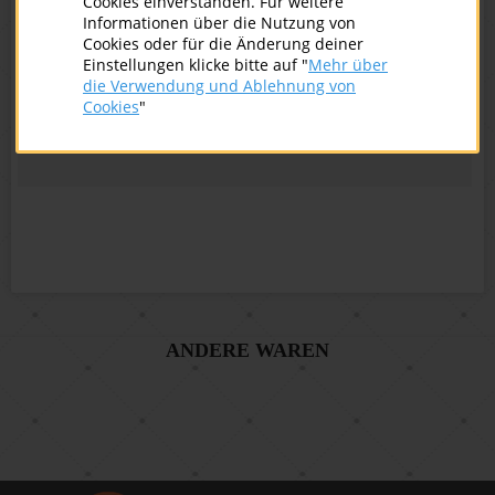
Cookies einverstanden. Für weitere
Sie können diesen interaktiven Kurs bei uns bestellen.
Informationen über die Nutzung von
Cookies oder für die Änderung deiner
Einstellungen klicke bitte auf "
Mehr über
00
40
Bestellen
€
die Verwendung und Ablehnung von
Cookies
"
ANDERE WAREN