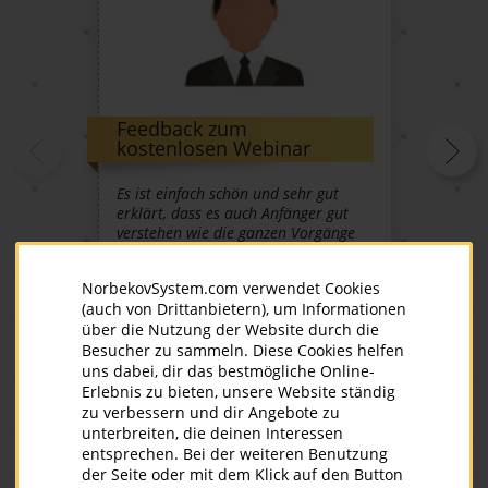
Feedback zum
Feed
kostenlosen Webinar
Norb
Es ist einfach schön und sehr gut
Ich ha
erklärt, dass es auch Anfänger gut
zehn J
verstehen wie die ganzen Vorgänge
Schon 
im Körper funktionieren.
lächel
jeden 
NorbekovSystem.com verwendet Cookies
etwa z
(auch von Drittanbietern), um Informationen
dass m
über die Nutzung der Website durch die
vierzig
Besucher zu sammeln. Diese Cookies helfen
versch
uns dabei, dir das bestmögliche Online-
2022-02-20
20
Erlebnis zu bieten, unsere Website ständig
Weiterlesen
zu verbessern und dir Angebote zu
unterbreiten, die deinen Interessen
Teilnehmerin des Online-Seminars
Die N
entsprechen. Bei der weiteren Benutzung
der Seite oder mit dem Klick auf den Button