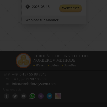
2023-03-13
20
Weiterlesen
Webinar für Männer
Teiln
EUROPÄISCHES INSTITUT DER
NORBEKOV METHODE
Wissen
Lieben
Schaffen
+49 (0)157 55 88 7543
+49 (0) 821 907 85 330
info@NorbekovSystem.com
Folge uns auf: