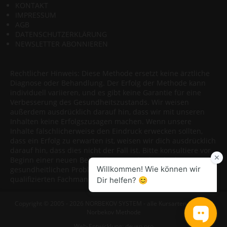
KONTAKT
IMPRESSUM
AGB
DATENSCHUTZERKLÄRUNG
NEWSLETTER ABONNIEREN
Rechtlicher Hinweis: Diese Methode ersetzt keine ärztliche
Diagnose oder Behandlung. Der Erfolg der Methode kann
individuell variieren, und es gibt keine Garantie für eine
Verbesserung des Gesundheitszustands. Wir weisen
außerdem ausdrücklich darauf hin, dass wir mit unseren
Inhalten keine Erfolgszusagen machen. Wenn unsere
Inhalte fälschlicherweise den Eindruck erwecken sollten,
dass ein Erfolg zu erwarten ist, weisen wir dich ausdrücklich
darauf hin, dass dies nicht der Fall ist. Bitte konsultiere vor
Beginn einer neuen Behandlungsmethode oder bei
gesundheitlichen Problemen immer einen Arzt oder
qualifizierten Fachmann.
Copyright © 2005 - 2026 NORBEKOV SYSTEM - alle Kursarten nach der
Norbekov Methode
Web-Entwicklung:
devep.pro