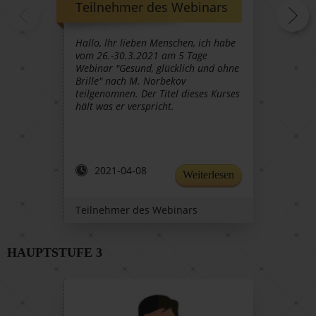
Teilnehmer des Webinars
Mara
Hallo, lhr lieben Menschen, ich habe
Liebe 
vom 26.-30.3.2021 am 5 Tage
toll, 
Webinar "Gesund, glücklich und ohne
sein L
Brille" nach M. Norbekov
teilgenomnen. Der Titel dieses Kurses
hält was er verspricht.
2021-04-08
20
Weiterlesen
Teilnehmer des Webinars
Marat
HAUPTSTUFE 3