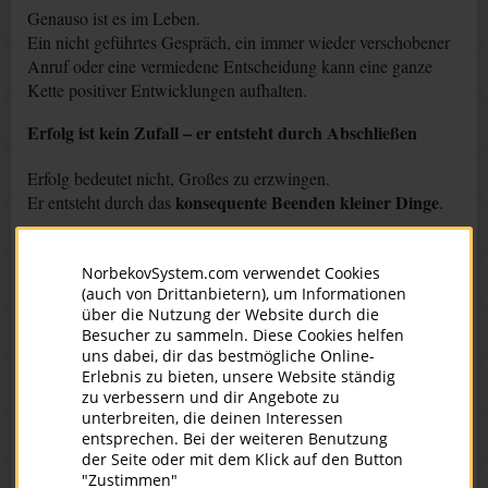
Genauso ist es im Leben.
Ein nicht geführtes Gespräch, ein immer wieder verschobener
Anruf oder eine vermiedene Entscheidung kann eine ganze
Kette positiver Entwicklungen aufhalten.
Erfolg ist kein Zufall – er entsteht durch Abschließen
Erfolg bedeutet nicht, Großes zu erzwingen.
konsequente Beenden kleiner Dinge
Er entsteht durch das
.
Wenn begonnene Aufgaben abgeschlossen werden, setzt sich
das Leben wieder in Bewegung.
NorbekovSystem.com verwendet Cookies
Neue Möglichkeiten zeigen sich, Energie wird frei, Klarheit
(auch von Drittanbietern), um Informationen
über die Nutzung der Website durch die
entsteht.
Besucher zu sammeln. Diese Cookies helfen
uns dabei, dir das bestmögliche Online-
Viele Menschen bleiben im Alltagssumpf stecken, weil sie
Erlebnis zu bieten, unsere Website ständig
glauben, kleine Dinge seien unwichtig.
zu verbessern und dir Angebote zu
Doch im Leben gibt es keine Kleinigkeiten.
unterbreiten, die deinen Interessen
Schon ein einzelnes Sandkorn kann eine große Maschine
entsprechen. Bei der weiteren Benutzung
stoppen.
der Seite oder mit dem Klick auf den Button
"Zustimmen"