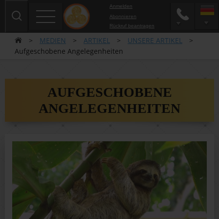
Anmelden
Abonnieren
Rückruf beantragen
>
MEDIEN
>
ARTIKEL
>
UNSERE ARTIKEL
>
Aufgeschobene Angelegenheiten
AUFGESCHOBENE
ANGELEGENHEITEN