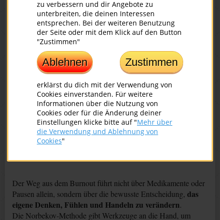
zu verbessern und dir Angebote zu
Ein zentraler Bestandteil der Norbekov-Methode ist das
unterbreiten, die deinen Interessen
positiven inneren Haltung
Training einer
: Lächeln,
entsprechen. Bei der weiteren Benutzung
Aufrichtung, gute Laune – all das wirkt direkt auf das
der Seite oder mit dem Klick auf den Button
Nervensystem und beeinflusst biochemische Prozesse im
"Zustimmen"
Körper.
Ablehnen
Zustimmen
4. Aktivierung der Selbstheilungskräfte
erklärst du dich mit der Verwendung von
Wenn Körper, Geist und Emotionen wieder in Harmonie sind,
Cookies einverstanden. Für weitere
beginnen Regenerationsprozesse ganz natürlich. Die
Informationen über die Nutzung von
Teilnehmenden erleben oft, wie sich Energie, Motivation und
Cookies oder für die Änderung deiner
Einstellungen klicke bitte auf "
Mehr über
Freude Schritt für Schritt zurückmelden.
die Verwendung und Ablehnung von
Cookies
"
Gesundheit wiederherstellen heißt: Verantwortung
übernehmen
Der Weg aus dem Burnout führt nicht über Medikamente oder
das
Pausen allein, sondern über die bewusste Entscheidung,
eigene Denken, Fühlen und Handeln zu verändern
.
Die Norbekov-Methode gibt Werkzeuge an die Hand, um