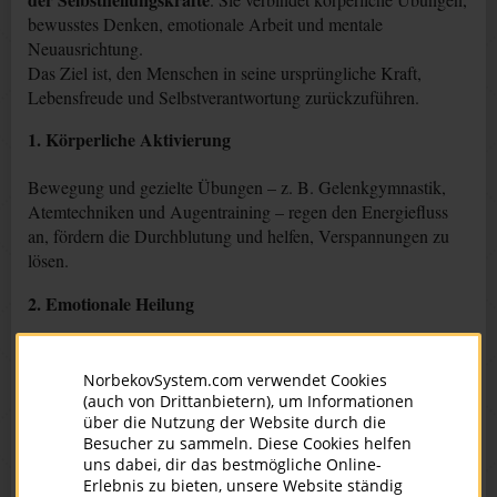
bewusstes Denken, emotionale Arbeit und mentale
Neuausrichtung.
Das Ziel ist, den Menschen in seine ursprüngliche Kraft,
Lebensfreude und Selbstverantwortung zurückzuführen.
1. Körperliche Aktivierung
Bewegung und gezielte Übungen – z. B. Gelenkgymnastik,
Atemtechniken und Augentraining – regen den Energiefluss
an, fördern die Durchblutung und helfen, Verspannungen zu
lösen.
2. Emotionale Heilung
Burnout entsteht oft, weil wir zu lange gegen unsere inneren
Gefühle gearbeitet haben. Die Methode hilft, Blockaden zu
NorbekovSystem.com verwendet Cookies
erkennen und aufzulösen – mit Humor, Leichtigkeit und neuen
(auch von Drittanbietern), um Informationen
über die Nutzung der Website durch die
Perspektiven.
Besucher zu sammeln. Diese Cookies helfen
uns dabei, dir das bestmögliche Online-
3. Mentale Neuausrichtung
Erlebnis zu bieten, unsere Website ständig