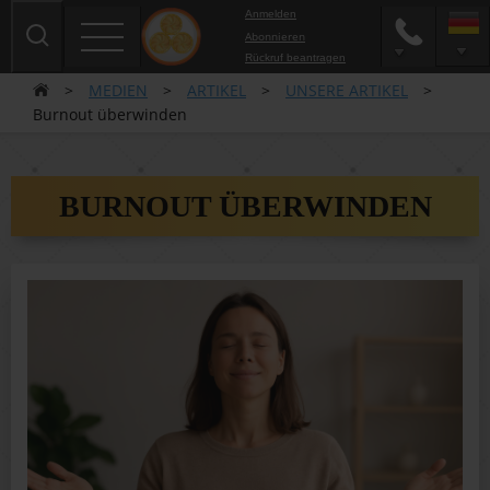
Anmelden
Abonnieren
Rückruf beantragen
>
MEDIEN
>
ARTIKEL
>
UNSERE ARTIKEL
>
Burnout überwinden
BURNOUT ÜBERWINDEN