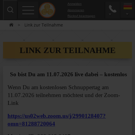
Anmelden
Abonnieren
Rückruf beantragen
>
Link zur Teilnahme
LINK ZUR TEILNAHME
So bist Du am 11.07.2026 live dabei – kostenlos
Wenn Du am kostenlosen Schnuppertag am
11.07.2026 teilnehmen möchtest und der Zoom-
Link
https://us02web.zoom.us/j/2990128407?
omn=81288720064