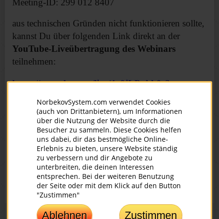
Meeting-ID: 299 012 8407
aus technischen Gründen nicht funktionieren sollte,
kannst Du über folgenden Link direkt an der
YouTube-Liveübertragung des Webinars
teilnehmen:
https://youtube.com/live/4o0jLPphk0c?
feature=share
NorbekovSystem.com verwendet Cookies
(auch von Drittanbietern), um Informationen
Bitte beachte:
über die Nutzung der Website durch die
Wenn Du am Gewinnspiel für eine kostenlose
Besucher zu sammeln. Diese Cookies helfen
uns dabei, dir das bestmögliche Online-
Teilnahme teilnehmen möchtest, empfehlen wir Dir
Erlebnis zu bieten, unsere Website ständig
ausdrücklich, bis zum Ende des Schnuppertags zu
zu verbessern und dir Angebote zu
unterbreiten, die deinen Interessen
bleiben und aktiv mitzumachen.
entsprechen. Bei der weiteren Benutzung
der Seite oder mit dem Klick auf den Button
Wir freuen uns sehr auf Deine Teilnahme!
"Zustimmen"
Ablehnen
Zustimmen
Folge uns auf: