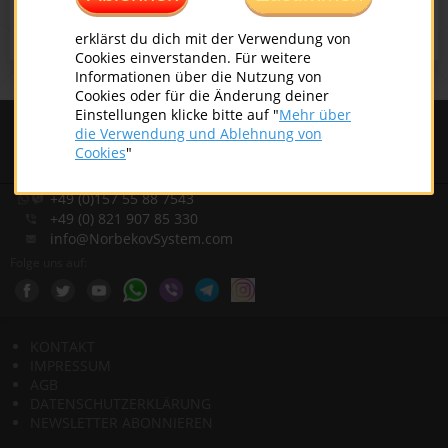
erklärst du dich mit der Verwendung von
Cookies einverstanden. Für weitere
Informationen über die Nutzung von
Cookies oder für die Änderung deiner
Einstellungen klicke bitte auf "
Mehr über
EUROPÄISCHES INSTITUT DER
die Verwendung und Ablehnung von
NORBEKOV METHODE
Cookies
"
Wissen
Lieben
Schaffen
+49 (0)157 55 88 7543
+49 (0) 821 907 85 330
info@NorbekovSystem.com
Folge uns auf:
KONTAKT
IMPRESSUM
AGB
DATENSCHUTZERKLÄRUNG
NEWSLETTER ABONNIEREN