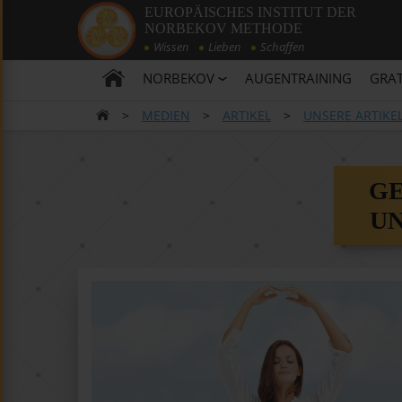
EUROPÄISCHES INSTITUT DER
NORBEKOV METHODE
Wissen
Lieben
Schaffen
NORBEKOV
AUGENTRAINING
GRAT
>
MEDIEN
>
ARTIKEL
>
UNSERE ARTIKE
G
UN