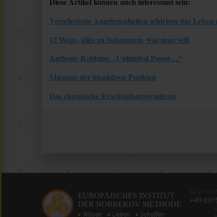
Diese Artikel können auch interessant sein:
Verschobene Angelegenheiten schieben das Leben 
12 Wege, alles zu bekommen, was man will
Anthony Robbins: „Unlimited Power…“
Massage der bioaktiven Punkten
Das chronische Erschöpfungssyndrom
Whats
EUROPÄISCHES INSTITUT
+49 (0)1
DER NORBEKOV METHODE
E
Wissen
Lieben
Schaffen