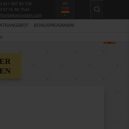
0) 821 907 85 330
DE
)157 55 88 7543
@NorbekovSystem.com
ATISANGEBOT
BONUSPROGRAMM
en
ER
KEN