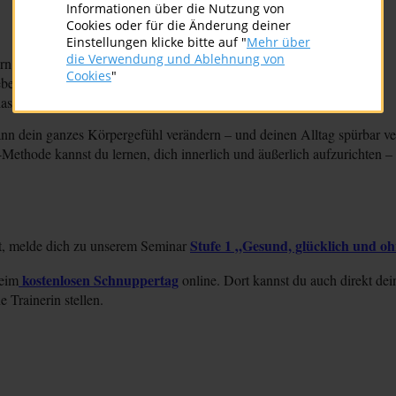
Informationen über die Nutzung von
Cookies oder für die Änderung deiner
Einstellungen klicke bitte auf "
Mehr über
die Verwendung und Ablehnung von
ern rund? Neigt sich dein Kopf nach vorn?
Cookies
"
eben, Schultern zurück, Kinn leicht nach innen ziehen.
lass das Gefühl durch deinen Körper strömen.
nn dein ganzes Körpergefühl verändern – und deinen Alltag spürbar ver
Methode kannst du lernen, dich innerlich und äußerlich aufzurichten – 
Stufe 1 „Gesund, glücklich und ohn
st, melde dich zu unserem Seminar
kostenlosen Schnuppertag
beim
online. Dort kannst du auch direkt de
 Trainerin stellen.