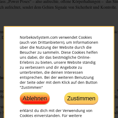
ass „Power Poses“ – also aufrechte, offene Körperhaltungen – das St
ch aufrichtet, sendet dem Gehirn Signale von Sicherheit und Kontrolle.
ann das zu echten Problemen führen. Eine gekrümmte Haltung beeinträc
. Dein Körper läuft dann im „Stressmodus“.
NorbekovSystem.com verwendet Cookies
(auch von Drittanbietern), um Informationen
über die Nutzung der Website durch die
Besucher zu sammeln. Diese Cookies helfen
uns dabei, dir das bestmögliche Online-
Erlebnis zu bieten, unsere Website ständig
n
zu verbessern und dir Angebote zu
unterbreiten, die deinen Interessen
tung innen und außen
entsprechen. Bei der weiteren Benutzung
der Seite oder mit dem Klick auf den Button
"Zustimmen"
e Körperhaltung – sie ist ein bewusster Akt der inneren Aufrichtung. W
t Aufrichtung als Schlüssel zu mehr Klarheit, Lebensfreude und Wille
Ablehnen
Zustimmen
em – und du kannst diesen Prozess gezielt steuern. Wer regelmäßig aufr
erklärst du dich mit der Verwendung von
 Stabilität. So wirst du vom Getriebenen zum Gestalter deines Zustand
Cookies einverstanden. Für weitere