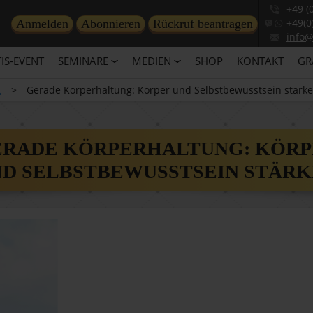
+49 (
+49(0
Anmelden
Abonnieren
Rückruf beantragen
info
IS-EVENT
SEMINARE
MEDIEN
SHOP
KONTAKT
GR
L
>
Gerade Körperhaltung: Körper und Selbstbewusstsein stärk
ERADE KÖRPERHALTUNG: KÖRP
D SELBSTBEWUSSTSEIN STÄR