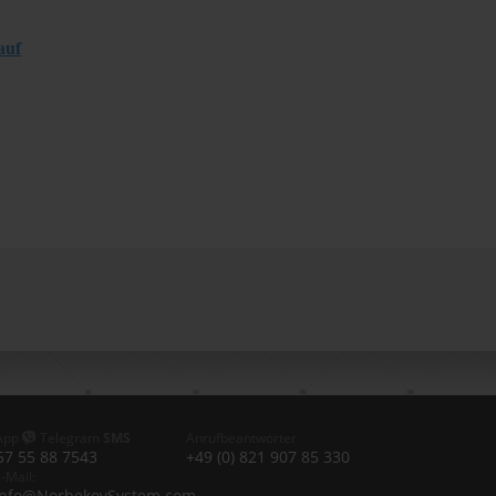
auf
App
Telegram
SMS
Anrufbeantworter
57 55 88 7543
+49 (0) 821 907 85 330
-Mail:
info@NorbekovSystem.com