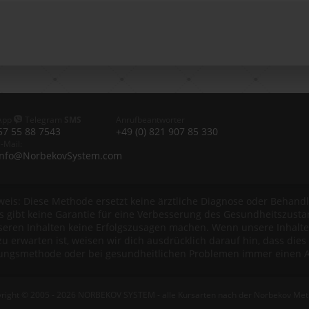
App
Telegram
SMS
Anrufbeantworter
57 55 88 7543
+49 (0) 821 907 85 330
-Mail:
info@NorbekovSystem.com
weis: Diese Methode ersetzt keine ärztliche Diagnose oder Behandl
es gibt keine Garantie für eine Verbesserung des Gesundheitszust
seren Inhalten keine Erfolgszusagen machen. Wenn unsere Inhalte 
zu erwarten ist, weisen wir dich ausdrücklich darauf hin, dass dies n
ngsmethode oder bei gesundheitlichen Problemen immer einen Arz
right © 2005 - 2026 NORBEKOV SYSTEM - alle Kursarten nach der Norbekov Me