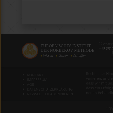
Whats
EUROPÄISCHES INSTITUT
+49 (0)1
DER NORBEKOV METHODE
E
Wissen
Lieben
Schaffen
Rechtlicher Hin
KONTAKT
variieren, und 
IMPRESSUM
dass wir mit un
AGB
dass ein Erfolg 
DATENSCHUTZERKLÄRUNG
neuen Behandlu
NEWSLETTER ABONNIEREN
Copy