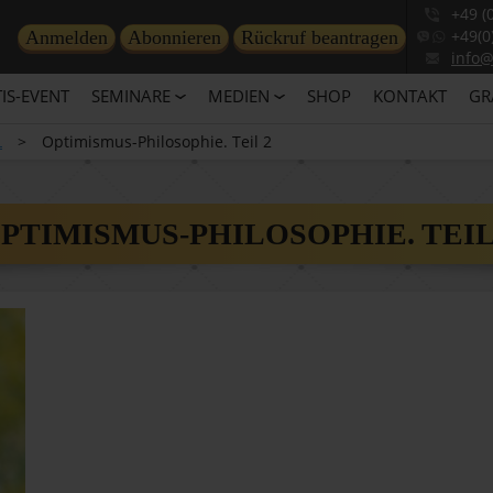
+49 (
+49(0
Anmelden
Abonnieren
Rückruf beantragen
info
IS-EVENT
SEMINARE
MEDIEN
SHOP
KONTAKT
GR
L
>
Optimismus-Philosophie. Teil 2
PTIMISMUS-PHILOSOPHIE. TEIL