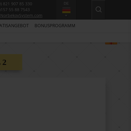
0) 821 907 85 330
DE
)157 55 88 7543
@NorbekovSystem.com
ATISANGEBOT
BONUSPROGRAMM
 2