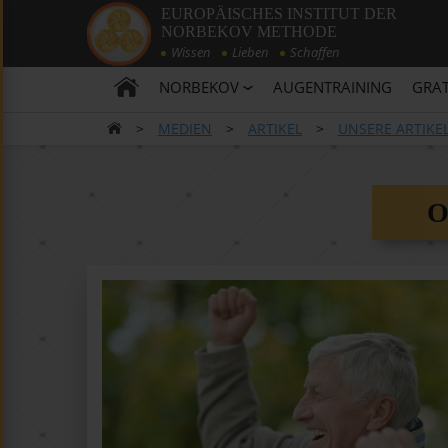
EUROPÄISCHES INSTITUT DER
NORBEKOV METHODE
Wissen
Lieben
Schaffen
NORBEKOV
AUGENTRAINING
GRAT
>
MEDIEN
>
ARTIKEL
>
UNSERE ARTIKE
O