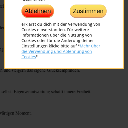
nschen kommen, um uns etwas Wichtiges zu lehren.
Ablehnen
Zustimmen
erklärst du dich mit der Verwendung von
er überwundene Zweifel stärkt Ihr Selbstvertrauen.
Cookies einverstanden. Für weitere
Informationen über die Nutzung von
Cookies oder für die Änderung deiner
Einstellungen klicke bitte auf "
Mehr über
g, Ernährung und Erholung sind die Basis für Lebensfreude.
die Verwendung und Ablehnung von
Cookies
"
n und steigern das eigene Glücksempfinden.
selbst. Eigenverantwortung schafft innere Freiheit.
enwärtigen Moment.