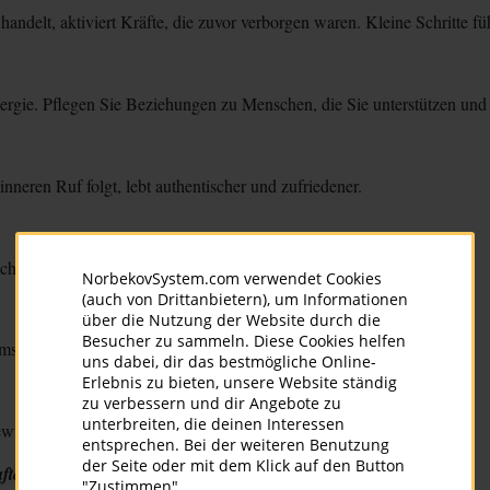
andelt, aktiviert Kräfte, die zuvor verborgen waren. Kleine Schritte fü
rgie. Pflegen Sie Beziehungen zu Menschen, die Sie unterstützen und i
eren Ruf folgt, lebt authentischer und zufriedener.
ach zurück. Teilen schafft Verbindung und innere Fülle.
NorbekovSystem.com verwendet Cookies
(auch von Drittanbietern), um Informationen
über die Nutzung der Website durch die
Besucher zu sammeln. Diese Cookies helfen
mst. Harmonie entsteht in der Mitte.
uns dabei, dir das bestmögliche Online-
Erlebnis zu bieten, unsere Website ständig
zu verbessern und dir Angebote zu
unterbreiten, die deinen Interessen
e bewusst – in Lernen, Gesundheit und Beziehungen.
entsprechen. Bei der weiteren Benutzung
der Seite oder mit dem Klick auf den Button
ften
"Zustimmen"