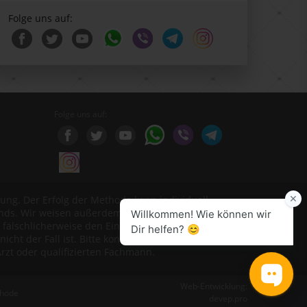
Folge uns auf:
Folge uns auf:
ung. Der Erfolg der Methode kann individuell
ands. Wir weisen außerdem ausdrücklich darauf hin,
fälschlicherweise den Eindruck erwecken sollten,
icht der Fall ist. Bitte konsultiere vor Beginn einer
t oder qualifizierten Fachmann.
Web-Entwicklung:
thode
devep.pro