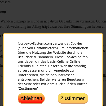
bessern.
lung
ier Wänden einzusperren und in negativen Gedanken zu versinken. Gehen
cken. Abwechslung im Alltag trägt dazu bei, Ihre Stimmung zu heben un
 Sie Neues aus
NorbekovSystem.com verwendet Cookies
en zu bringen. Ein neues Hobby, ein neuer Kleidungsstil oder ein ein
(auch von Drittanbietern), um Informationen
nur Spaß, sondern kann auch dazu führen, dass Sie sich selbst in eine
über die Nutzung der Website durch die
alten, motivieren.
Besucher zu sammeln. Diese Cookies helfen
uns dabei, dir das bestmögliche Online-
heit
Erlebnis zu bieten, unsere Website ständig
zu verbessern und dir Angebote zu
unterbreiten, die deinen Interessen
lmäßig, um Ihre innere Ruhe zu finden. Wenn Ihre Arbeit oder Ihr Allta
entsprechen. Bei der weiteren Benutzung
therapie mit ätherischen Ölen wie Bergamot, Mandarine oder Zitrone k
der Seite oder mit dem Klick auf den Button
"Zustimmen"
Ablehnen
Zustimmen
n wirkt auch sehr entspannend auf den Geist. Besuchen Sie regelmäßig