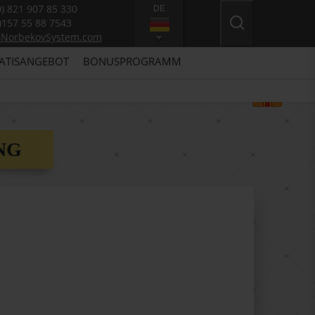
0) 821 907 85 330
DE
)157 55 88 7543
@NorbekovSystem.com
ATISANGEBOT
BONUSPROGRAMM
NG