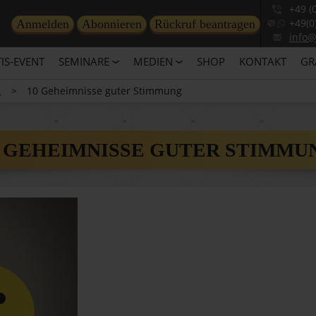
+49 (
+49(0
Anmelden
Abonnieren
Rückruf beantragen
info
IS-EVENT
SEMINARE
MEDIEN
SHOP
KONTAKT
GR
L
>
10 Geheimnisse guter Stimmung
0 GEHEIMNISSE GUTER STIMMU