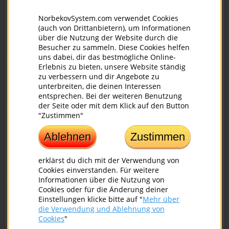
Hilfe eilte.
NorbekovSystem.com verwendet Cookies
-Wie haben Sie denn erfahren, dass ich hier bin? - fragte er
(auch von Drittanbietern), um Informationen
seine Retter.
über die Nutzung der Website durch die
Besucher zu sammeln. Diese Cookies helfen
-Wir haben Ihr Signalfeuer gesehen, - haben sie geantwortet.
uns dabei, dir das bestmögliche Online-
Erlebnis zu bieten, unsere Website ständig
Wie leicht kann man in Verzweiflung geraten, wenn ein
zu verbessern und dir Angebote zu
Unglück passiert. Aber es gilt: in so einer Situation den Kopf
unterbreiten, die deinen Interessen
entsprechen. Bei der weiteren Benutzung
keinesfalls hängen lassen, weil der Gott für uns selbst dann
der Seite oder mit dem Klick auf den Button
sorgt, wenn uns Schmerzen und Leiden überkommen. Daran
"Zustimmen"
ist jedes Mal zu denken, wenn Ihre Hütte völlig abgebrannt ist:
Es könnte durchaus ein Signalfeuer sein, das Rettung bringt.
Ablehnen
Zustimmen
erklärst du dich mit der Verwendung von
Cookies einverstanden. Für weitere
Lesen Sie das noch, es ist sehr zu empfehlen:
Informationen über die Nutzung von
Cookies oder für die Änderung deiner
Wozu können wir nicht mehr sehen
Einstellungen klicke bitte auf "
Mehr über
die Verwendung und Ablehnung von
Warum hat man Gelenkschmerzen?
Cookies
"