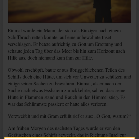
Einmal wurde ein Mann, der sich als Einziger nach einem
Schiffbruch retten konnte, auf eine unbewohnte Insel
verschlagen. Er betete aufrichtig zu Gott um Errettung und
schaute jeden Tag über das Meer bis hin zum Horizont nach
Hilfe aus, doch niemand kam ihm zur Hilfe.
Obwohl erschöpft, baute er aus übriggebliebenen Teilen des
Schiffs doch eine Hütte, um sich vor Unwetter zu schützen und
einige seiner Sachen zu bewahren. Einmal, als er nach der
Suche nach etwas Essbarem zurückkehrte, sah er, dass seine
Hütte in Flammen stand und Rauch in den Himmel stieg. Es
war das Schlimmste passiert: er hatte alles verloren.
Verzweifelt und mit Gram erfüllt rief er aus: „O Gott, warum?“
Am frühen Morgen des nächsten Tages wurde er von den
Geräuschen eines Schiffs geweckt, das in Richtung Insel zur