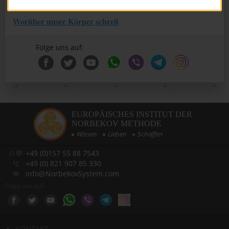
Verjüngung des Organismus
Worüber unser Körper schreit
Folge uns auf:
EUROPÄISCHES INSTITUT DER
NORBEKOV METHODE
Wissen
Lieben
Schaffen
+49 (0)157 55 88 7543
+49 (0) 821 907 85 330
info@NorbekovSystem.com
Folge uns auf:
KONTAKT