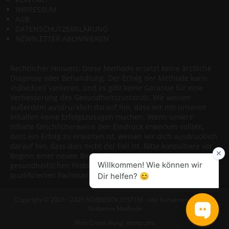
IMPRESSUM
AGB
DATENSCHUTZERKLÄRUNG
NEWSLETTER ABONNIEREN
Rechtlicher Hinweis: Diese Methode ersetzt keine ärztliche
Diagnose oder Behandlung. Der Erfolg der Methode kann
individuell variieren, und es gibt keine Garantie für eine
Verbesserung des Gesundheitszustands. Wir weisen
außerdem ausdrücklich darauf hin, dass wir mit unseren
Inhalten keine Erfolgszusagen machen. Wenn unsere
Inhalte fälschlicherweise den Eindruck erwecken sollten,
dass ein Erfolg zu erwarten ist, weisen wir dich ausdrücklich
darauf hin, dass dies nicht der Fall ist. Bitte konsultiere vor
Beginn einer neuen Behandlungsmethode oder bei
gesundheitlichen Problemen immer einen Arzt oder
qualifizierten Fachmann.
Copyright © 2005 - 2026 NORBEKOV SYSTEM - alle Kursarten nach der
Norbekov Methode
Web-Entwicklung:
devep.pro