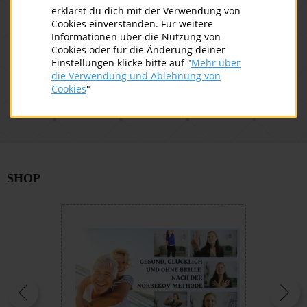
ich be
erklärst du dich mit der Verwendung von
1 gema
Cookies einverstanden. Für weitere
2024-09-18
Weiterlesen
Informationen über die Nutzung von
20
Cookies oder für die Änderung deiner
Einstellungen klicke bitte auf "
Mehr über
Feedback Augentraining nacvh der
die Verwendung und Ablehnung von
Norbekov Methode
Feedb
Cookies
"
SHOP