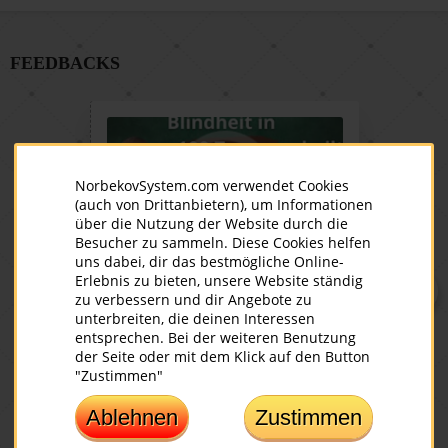
FEEDBACKS
NorbekovSystem.com verwendet Cookies
(auch von Drittanbietern), um Informationen
über die Nutzung der Website durch die
Besucher zu sammeln. Diese Cookies helfen
uns dabei, dir das bestmögliche Online-
Augentraining funktioniert!
Feedb
Erlebnis zu bieten, unsere Website ständig
Erfahrung von Karl Gamper
Webi
zu verbessern und dir Angebote zu
unterbreiten, die deinen Interessen
Karl Gamper, ein bekannter
Ich ha
entsprechen. Bei der weiteren Benutzung
österreichischer Autor und Visionär,
Mirsak
der Seite oder mit dem Klick auf den Button
hat mit der Norbekov Methode eine
gelese
"Zustimmen"
beeindruckende Reise zurück zu
Klient
klarer Sicht erlebt. In diesem Video
und ic
Ablehnen
Zustimmen
berichtet er über seine Erfahrung.
das ge
Liebli